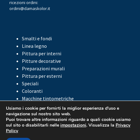
ricezioni ordini:
ordini@damaskolor.it
Smalti e fondi
Linea legno
Pittura per interni
Pitture decorative
Preparazioni murali
Pittura per esterni
Speciali
Coloranti
Macchine tintometriche
Accessori
Usiamo i cookie per fornirti la miglior esperienza d'uso e
navigazione sul nostro sito web.
Puoi trovare altre informazioni riguardo a quali cookie usiamo
sul sito o disabilitarli nelle
impostazioni
. Visualizza la
Privacy
Policy
© 2022 –
Dieffe Color SRL
– P.IVA 04006251211
Privacy policy
|
Settaggi Cookie
|
Credits